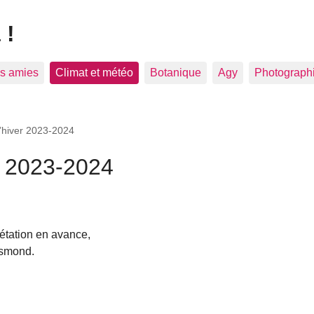
 !
es amies
Climat et météo
Botanique
Agy
Photograph
l’hiver 2023-2024
er 2023-2024
étation en avance,
gismond.